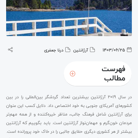
1403/06/25
آرژانتین
درنا جعفری
فهرست
مطالب
حقایق جالب درباره آرژنتین؛ یربا ماته نوشیدنی ملی این
در سال 2019 آرژانتین بیشترین تعداد گردشگر بین‌المللی را در بین
کشور است.
کشورهای آمریکای جنوبی به خود اختصاص داد. دلایل کسب این عنوان
مذهب خاص مارادونا؛ قهرمان ملی آرژانتین
برای آرژانتین شامل فرهنگ جالب، مناظر خیره‌کننده و از همه مهم‌تر
مردمان خون‌گرم و مهمان‌نواز آرژانتین است. باید بگوییم که آرژانتین
حقایق جالب درباره آرژنتین؛ آرژانتین‌ها از اروپا آمدند
بیشتر از هر کشوری دیگری حقایق جالبی را در خاک خود پرورانده است.