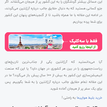
آرژانتین دارای بلندترین و کوتاه‌ترین نقاط در نیمکره
این مسائل بیشتر گردشگران را به این کشور پر از هیجان می‌کشاند. اگر
جنوبی است
جزو کسانی هستید که به دنبال حقایق جالب درباره آرژنتین می‌گردند،
در ادامه این مقاله با ما همراه باشید تا از گنجینه‌های پنهان این کشور
حقایق جالب درباره آرژنتین؛ فرهنگ گائوچو هنوز زنده و
برای شما پرده برداریم.
پابرجا است
آرژانتینی‌ها خیلی دیر غذا می‌خورند
حقایق جالب درباره آرژنتین؛ اولین انیمیشن بلند جهان در
آرژانتین ساخته شد
ورزش ملی آرژانتین فوتبال نیست
آیا می‌دانستید که آرژانتین یکی از جذاب‌ترین تاریخ‌های
ریاست‌جمهوری را در بین هر کشوری در جهان دارد؟ یا این که صنعت
حقایق جالب درباره آرژنتین؛ آرژانتین بیشترین سرانه
انیمیشن‌سازی این کشور به بیش از 100 سال پیش باز می‌گردد؟ ما در
روانشناس را دارد
این مقاله تمام حقایق جالب درباره آرژانتین را به شما بگوییم. پس
آرژانتین دو رئیس‌جمهور زن داشته است
برای یک سفر پر از هیجان آماده شوید.
خرید بلیط هواپیما
به راحتی !
حقایق جالب درباره آرژنتین؛ تابستان در دسامبر تا فوریه