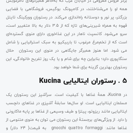
برگر فروش معروفی در خیابان عرب که به‌خاطر همبرگرهای نامرغوبش
همه او را می‌شناختند، در کامپونگ بوگیس، فروشگاهی با فضایی
بزرگتر، پر نور و دوستانه راه‌اندازی می‌کند. در رستوران وورکینگ تایتل
قهوه به همراه شیرینی‌های تازه که از 3.5 دلار به بالا متغییر است،
سرو می‌شود. کانسپت ناهار در این غذاخوری دارای منوی گسترده‌ای
است که از تخم‌مرغ مرغوب تا باربیکیو به سبک استرالیایی را شامل
می شود. اما هنوز همبرگر جایگاهی در منوی این رستوران حلال
سنگاپوری دارد؛ بنابراین چه برای شام و یا یک روز تفریح خانوادگی، این
رستوران بهترین گزینه برای شما خواهد بود.
5 . رستوران ایتالیایی Kucina
در Kucina، همۀ غذاها با کیفیت است. سرآشپز این رستوران یک
مسلمان ایتالیایی است. او سال‌ها سابقۀ آشپزی در غذاهای دلچسب
ایتالیایی مانند ریزوتو، پیتزا و طیف وسیعی از غذاها بر پایه ماکارونی
را دارد. از ویژگی‌های برجستۀ این رستوران می توان به منوی متنوعی از
غذاها مانند: gnocchi quattro formaggi به قیمت( 24 دلار) و