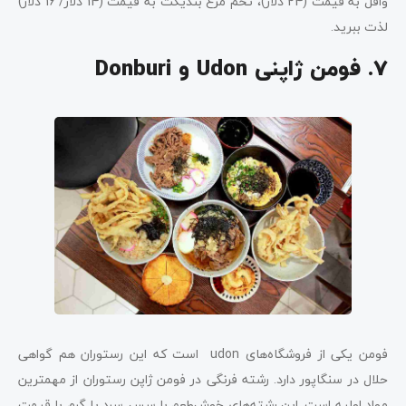
وافل به قیمت (24 دلار)، تخم مرغ بندیکت به قیمت (14 دلار/ 16 دلار)
لذت ببرید.
7. فومن ژاپنی Udon و Donburi
فومن یکی از فروشگاه‌های udon است که این رستوران هم گواهی
حلال در سنگاپور دارد. رشته فرنگی در فومن ژاپن رستوران از مهمترین
مواد اولیه است. این رشته‌های خوش‌طعم با سس سرد یا گرم با قیمت