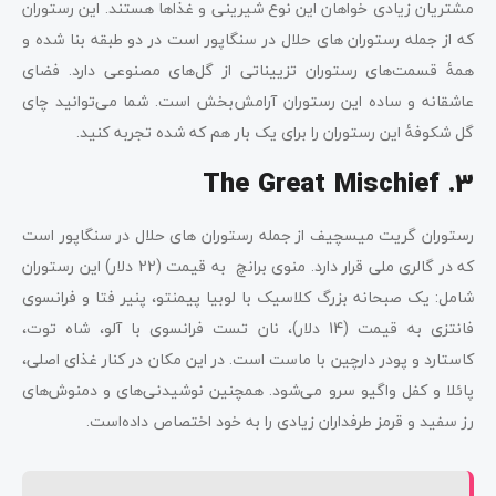
مشتریان زیادی خواهان این نوع شیرینی و غذاها هستند. این رستوران
که از جمله رستوران های حلال در سنگاپور است در دو طبقه بنا شده و
همۀ قسمت‌های رستوران تزییناتی از گل‌های مصنوعی دارد. فضای
عاشقانه و ساده این رستوران آرامش‌بخش است. شما می‌توانید چای
گل شکوفۀ این رستوران را برای یک بار هم که شده تجربه کنید.
The Great Mischief .3
رستوران گریت میسچیف از جمله رستوران های حلال در سنگاپور است
که در گالری ملی قرار دارد. منوی برانچ به قیمت (22 دلار) این رستوران
شامل: یک صبحانه بزرگ کلاسیک با لوبیا پیمنتو، پنیر فتا و فرانسوی
فانتزی به قیمت (14 دلار)، نان تست فرانسوی با آلو، شاه توت،
کاستارد و پودر دارچین با ماست است. در این مکان در کنار غذای اصلی،
پائلا و کفل واگیو سرو می‌شود. همچنین نوشیدنی‌های و دمنوش‌های
رز سفید و قرمز طرفداران زیادی را به خود اختصاص داده‌است.