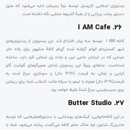
رستوران اسلامی کاروسل توسط نوۀ رحیمان اداره می‌شود که هنوز
دستور پخت بریانی را از بقیۀ آشپزها مخفی نگه داشته است.
26. I AM Cafe
کافه I AM توسط سه برادر افتتاح شد. این رستوران از رستوران‌های
شهر آمستردام الهام گرفته شده آی‌ام کافۀ مشهور برای رفاه حال
مردمی که در خیابان حاجی لین و جاده پل شمالی قرار دارد، ساخته
شده‌است. غذاهای ویژۀ این رستوران شامل همبرگرهای گوشت گاو
کبابی و زغالی به قیمت (16.90 دلار) و سوخاری سرخ شده به
قیمت(16.90 دلار) همراه با لیمو یا سرکه مالت انتخاب شما برای ریختن
روی سیب‌زمینی سرخ شدۀ غلیظ خواهد بود.
27. Butter Studio
در این کافه‌نانوایی، کیک‌های روستایی با دستورالعمل‌هایی که توسط
مادربزرگ شانون لوا، مالک ماهر کافه می‌گفت، پخته می‌شود. شما با