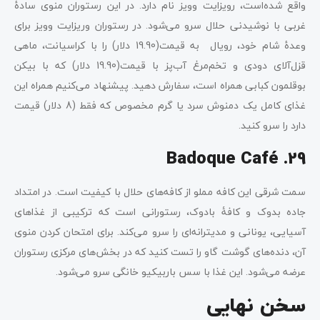
واقع شده‌است، رویزایت وویز نام دارد. در این رستوران منوی سادۀ
غربی با نوشیدنی حلال سرو می‌شود. در رستوران وریزایت وویز برای
وعدۀ شام خود، رویال به قیمت(19.90 دلار) را با کراسیانت، ماهی
قزل‌آلای دودی و تخم‌مرغ آب‌پز با قیمت(19.90 دلار) که با بیکن
بوقلمون کبابی همراه است، سفارش دهید. پیشنهاد می‌کنیم همراه این
غذای کامل یک دمنوش سرد یا گرم مخصوص که فقط (8 دلار) قیمت
دارد را سرو کنید.
29. Badoque Café
سمت شرقی این کافه مملو از کافه‌های حلال با کیفیت است. در امتداد
جاده بدوک و کافۀ بادوک، رستورانی است که ترکیبی از غذاهای
آسیایی، یونانی و مدیترانه‌ای را سرو می‌کند. برای امتحان کردن منوی
آن، دنده‌های گوشت گاو را تست کنید که در بخش‌های مرکزی رستوران
عرضه می‌شود. این غذا با سس باربیکیو خانگی سرو می‌شود.
سخن نهایی