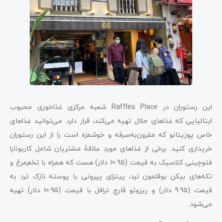
این رستوران در Raffles Place شعبه مرکزی‌ غذاخوری محبوب
ایتالیایی که غذاهای حلال تهیه می‌کند، قرار دارد. می‌توانید غذاهای
خاص پوزیتانو که مقرون‌به‌صرفه و خوشمزه است را از این رستوران
خریداری کنید. برخی از غذاهای مورد علاقۀ مشتریان شامل کاربونارا
فتوچینی کلاسیک به قیمت (10.95 دلار) هست که همراه با تخم‌مرغ و
تکه‌های بیکن بوقلمون ترد، پیتزای پپرونی با پوسته نازک ترد به
قیمت (9.95 دلار) و ریزوتو قارچ ترافل با قیمت (10.95 دلار) تهیه
می‌شود.