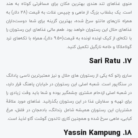
منوی غذاهای تند هندی بهترین مکان برای مسافرتی کوتاه به هند
است. یک بشقاب بزرگ از ماهی و چیپس غلات به قیمت (28 دلار) به
همراه نان‌های مانتو سرخ شده، بهترین گزینه برای شما دوست‌داران
غذاهای حلال این رستوران خواهد بود. طعم عالی غذاهای این رستوران را
با تکه‌ای از کیک اونده اونده به قیمت(9.50 دلار)، همراه با تکه‌های ترد
گولاملاکا و خامه نارگیل تکمیل کنید.
17. Sari Ratu
ساری راتو که یکی از رستوران های حلال و نیز معتبرترین ناسی پادانگ
در سنگاپور است. شعبه اصلی این رستوران در خیابان پاهنگ قرار دارد،
در شعبه اصلی ازدحام مشتری چشمگیر بوده و شما باید وقت زیادی را
برای تهیه و سفارش غذا در این رستوران بگذرانید. غذاهای مورد علاقۀ
مشتریان این رستوران همیشه شامل رندانگ، بادمجان در فلفل، مرغ
کبابی، ماهی سرخ شده و همچنین کاری تاندون گوشت گاو لذیذ است.
18. Yassin Kampung