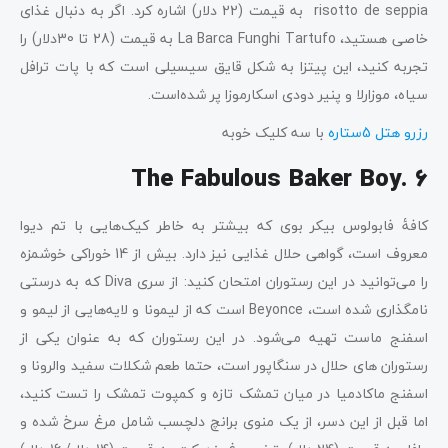
risotto de seppia به قیمت (22 دلار) اشاره کرد. اگر به دنبال غذای
خاصی هستید، La Barca Funghi Tartufo به قیمت (28 تا 30دلار) را
تجربه کنید، این پیتزا به شکل قایق سیسیلی است که با پات ترافل
سیاه، موزارلا و پنیر دودی اسکارموزا پر شده‌است.
رزرو هتل 5ستاره
با سه کلیک خوبه
The Fabulous Baker Boy. 6
کافۀ فابولوس بیکر بوی که بیشتر به‌ خاطر کیک‌هایی با تم دیوا
معروف است، گواهی حلال غذایی نیز دارد. بیش از 14 خوراکی خوشمزه
را می‌توانید در این رستوران امتحان کنید: از سری Diva که به درستی
نامگذاری شده است، Beyonce است که از لیمونا و لایه‌هایی از لیمو و
اسفنج ماست تهیه می‌شود. در این رستوران که به عنوان یکی از
رستوران های حلال در سنگاپور است، حتما طعم شکلات سفید والرونا و
اسفنج ماکادمیا در میان تمشک تازه و کمپوت تمشک را تست کنید،
اما قبل از این دسر، از یک منوی برانچ دلچسب شامل مرغ سرخ شده و