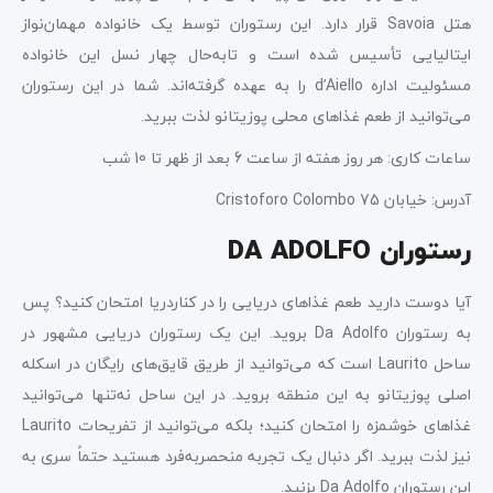
هتل Savoia قرار دارد. این رستوران توسط یک خانواده مهمان‌نواز
ایتالیایی تأسیس شده است و تابه‌حال چهار نسل این خانواده
مسئولیت اداره d’Aiello را به عهده گرفته‌اند. شما در این رستوران
می‌توانید از طعم غذاهای محلی پوزیتانو لذت ببرید.
ساعات کاری: هر روز هفته از ساعت 6 بعد از ظهر تا 10 شب
آدرس: خیابان Cristoforo Colombo 75
رستوران DA ADOLFO
آیا دوست دارید طعم غذاهای دریایی را در کناردریا امتحان کنید؟ پس
به رستوران Da Adolfo بروید. این یک رستوران دریایی مشهور در
ساحل Laurito است که می‌توانید از طریق قایق‌های رایگان در اسکله
اصلی پوزیتانو به این منطقه بروید. در این ساحل نه‌تنها می‌توانید
غذا‌های خوشمزه را امتحان کنید؛ بلکه می‌توانید از تفریحات Laurito
نیز لذت ببرید. اگر دنبال یک تجربه منحصربه‌فرد هستید حتماً سری به
این رستوران Da Adolfo بزنید.