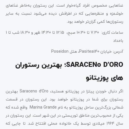
غذاهایی مخصوص افراد گیاه‌خوار است. این رستوران به‌خاطر غذا‌های
خوشمزه و منظره‌هایی که در اطرافش دیده می‌شود نسبت به سایر
رستوران‌ها کمی گران‌تر خواهد بود.
ساعات کاری: 7:30 تا 10:30 صبح، 12:15 تا 14:30 ظهر و 18:30 شب تا 1
بامداد
آدرس: خیابان Pasitea140، هتل Poseidon
SARACENo D’ORO؛ بهترین رستوران
های پوزیتانو
اگر دنبال خوردن پیتزا در پوزیتانو هستید، Saraceno d’Oro بهترین
رستوران برای شما در پوزیتانو خواهد بود. این رستوران در قسمت
شمالی بزرگ‌ترین ساحل پوزیتانو به نام Marina Grande واقع شده که
یکی از محبوب‌ترین مناطق توریستی در این شهر است. این رستوران در
سال 1964 میلادی توسط یک خانواده محلی افتتاح شد. تا جایی که