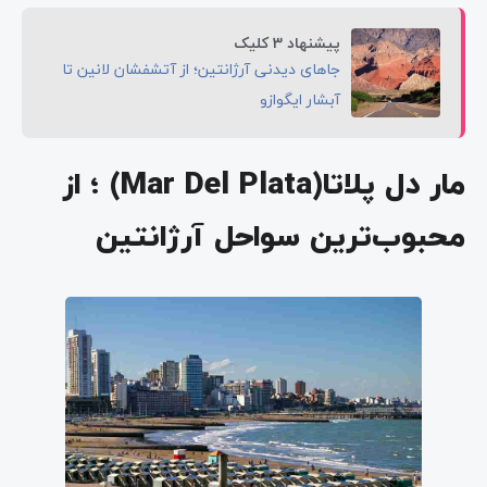
پیشنهاد 3 کلیک
جاهای دیدنی آرژانتین؛ از آتشفشان لانین تا
آبشار ایگوازو
مار دل پلاتا(Mar Del Plata) ؛ از
محبوب‌ترین سواحل آرژانتین