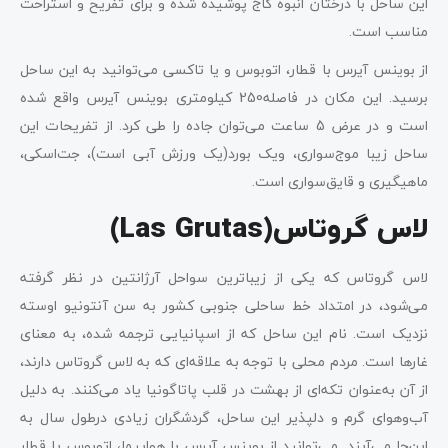
این ساحل با درختان انبوه کاج پوشیده شده و برای تفریح و استراحت
مناسب است.
از بوینس آیرس با قطار، اتوبوس و یا تاکسی می‌توانید به این ساحل
برسید. این مکان در فاصله250 کیلومتری بوینس آیرس واقع شده
است و در عرض 5 ساعت می‌توان جاده را طی کرد. از تفریحات این
ساحل زیبا موج‌سواری، ویک بورد(یک ورزش آبی است)، جت‌اسکی،
ماهیگیری و قایق‌سواری است.
لاس گروتاس(Las Grutas)
لاس گروتاس که یکی از زیباترین سواحل آرژانتین در نظر گرفته
می‌شود، در امتداد خط ساحلی جنوبی کشور به سن آنتونیو اوسته
نزدیک است. نام این ساحل که از اسپانیایی ترجمه شده، به معنای
غارها است. مردم محلی با توجه به علاقه‌ای که به لاس گروتاس دارند،
از آن به‌عنوان تکه‌ای از بهشت در قلب پاتاگونیا یاد می‌کنند. به دلیل
آب‌و‌هوای گرم و دلپذیر این ساحل، گردشگران زیادی درطول سال به
این‌جا می‌آیند. می‌توانید از بوینس آیرس با هواپیما، اتوبوس یا قطار