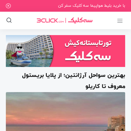
با خرید بلیط هواپیما سه کلیک سفر کن
بهترین سواحل آرژانتین؛ از پلایا بریستول
معروف تا کاریلو