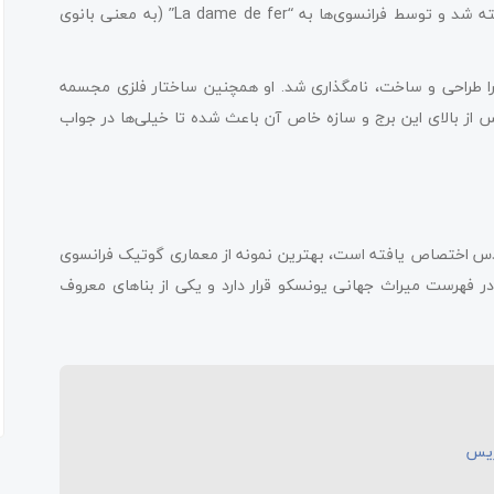
برج در سال 1889 به عنوان طاق ورودی نمایشگاه جهانی 1889 ساخته شد و توسط فرانسوی‌ها به “La dame de fer” (به معنی بانوی
ا طراحی و ساخت، نامگذاری شد. او همچنین ساختار فلزی مجسمه
یس از بالای این برج و سازه خاص آن باعث شده تا خیلی‌ها در جواب
س اختصاص یافته است، بهترین نمونه از معماری گوتیک فرانسوی
فهرست میراث جهانی یونسکو قرار دارد و یکی از بناهای معروف
ریس