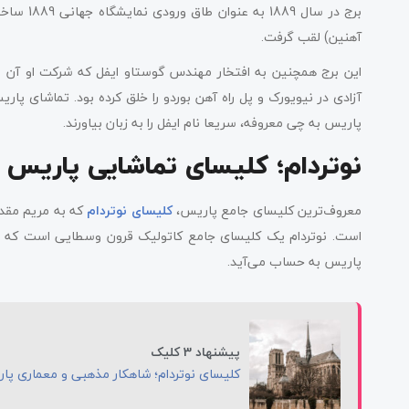
آهنین) لقب گرفت.
این برج همچنین به افتخار مهندس گوستاو ایفل که شرکت او آن ر
آزادی در نیویورک و پل راه آهن بوردو را خلق کرده بود. تماشای پار
پاریس به چی معروفه، سریعا نام ایفل را به زبان بیاورند.
نوتردام؛ کلیسای تماشایی پاریس
معروف‌ترین کلیسای جامع پاریس،
کلیسای نوتردام
که به مریم مقد
است. نوتردام یک کلیسای جامع کاتولیک قرون وسطایی است که در 
پاریس به حساب می‌آید.
پیشنهاد 3 کلیک
کلیسای نوتردام؛ شاهکار مذهبی و معماری پا