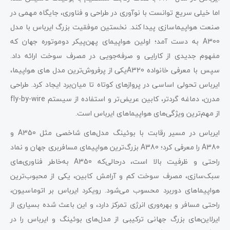
اما خیلی سریع توانست با نوآوری‌ در طراحی و فناوری، جایگاه مهمی در
صنعت هواپیما‌سازی پیدا کند. نخستین موفقیت بزرگ ایرباس با مدل
A300 به دست آمد؛ اولین هواپیمای پهن‌پیکر دوموتوره جهان که
مفهوم جدیدی از کارایی و صرفه‌جویی در مصرف سوخت ارائه داد.
سپس با معرفی خانواده A320یکی از پرفروش‌ترین مدل های هواپیما،
ایرباس تحولی اساسی در پروازهای کوتاه‌ تا میان‌برد ایجاد کرد. طراحی
مدرن، دماغه گردتر، کابین عریض‌تر و استفاده از سیستم fly-by-wire
از مهم‌ترین ویژگی‌های هواپیماهای ایرباس است.
ایرباس در مسیر رقابت با بوئینگ مدل‌های شاخصی مثل A350 و
A380 را معرفی کرد؛ A380 بزرگ‌ترین هواپیمای مسافربری جهان و نماد
راحتی و ظرفیت بالا است، درحالی‌که A350 به‌خاطر فناوری‌های
سبک‌سازی، مصرف سوخت کم و آرامش کابین، یکی از محبوب‌ترین
هواپیماهای دوربرد محسوب می‌شود. رویکرد ایرباس بر اتوماسیون،
راحتی مسافر و بهره‌وری انرژی تمرکز دارد، و این باعث شده بسیاری از
ایرلاین‌های بزرگ جهانی ترکیبی از مدل‌های بوئینگ و ایرباس را در