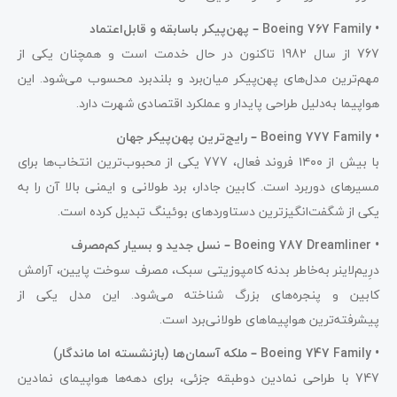
•
Boeing 767 Family – پهن‌پیکر باسابقه و قابل‌اعتماد
767 از سال 1982 تاکنون در حال خدمت است و همچنان یکی از
مهم‌ترین مدل‌های پهن‌پیکر میان‌برد و بلندبرد محسوب می‌شود. این
هواپیما به‌دلیل طراحی پایدار و عملکرد اقتصادی شهرت دارد.
•
Boeing 777 Family – رایج‌ترین پهن‌پیکر جهان
با بیش از ۱۴۰۰ فروند فعال، 777 یکی از محبوب‌ترین انتخاب‌ها برای
مسیرهای دوربرد است. کابین جادار، برد طولانی و ایمنی بالا آن را به
یکی از شگفت‌انگیزترین دستاوردهای بوئینگ تبدیل کرده است.
•
Boeing 787 Dreamliner – نسل جدید و بسیار کم‌مصرف
درِیم‌لاینر به‌خاطر بدنه کامپوزیتی سبک، مصرف سوخت پایین، آرامش
کابین و پنجره‌های بزرگ شناخته می‌شود. این مدل یکی از
پیشرفته‌ترین هواپیماهای طولانی‌برد است.
•
Boeing 747 Family – ملکه آسمان‌ها (بازنشسته اما ماندگار)
747 با طراحی نمادین دوطبقه جزئی، برای دهه‌ها هواپیمای نمادین