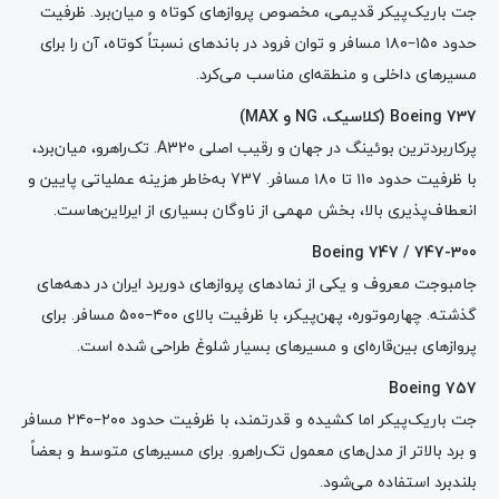
جت باریک‌پیکر قدیمی، مخصوص پروازهای کوتاه و میان‌برد. ظرفیت
حدود ۱۵۰–۱۸۰ مسافر و توان فرود در باندهای نسبتاً کوتاه، آن را برای
مسیرهای داخلی و منطقه‌ای مناسب می‌کرد.
Boeing 737 (
کلاسیک،
NG
و
MAX)
پرکاربردترین بوئینگ در جهان و رقیب اصلی A320. تک‌راهرو، میان‌برد،
با ظرفیت حدود ۱۱۰ تا ۱۸۰ مسافر. 737 به‌خاطر هزینه عملیاتی پایین و
انعطاف‌پذیری بالا، بخش مهمی از ناوگان بسیاری از ایرلاین‌هاست.
Boeing 747 / 747-300
جامبوجت معروف و یکی از نمادهای پروازهای دوربرد ایران در دهه‌های
گذشته. چهارموتوره، پهن‌پیکر، با ظرفیت بالای ۴۰۰–۵۰۰ مسافر. برای
پروازهای بین‌قاره‌ای و مسیرهای بسیار شلوغ طراحی شده است.
Boeing 757
جت باریک‌پیکر اما کشیده و قدرتمند، با ظرفیت حدود ۲۰۰–۲۴۰ مسافر
و برد بالاتر از مدل‌های معمول تک‌راهرو. برای مسیرهای متوسط و بعضاً
بلندبرد استفاده می‌شود.