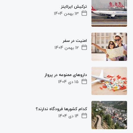
ترکیش ایرلاینز
13 بهمن 1404
امنیت در سفر
12 بهمن 1404
داروهای ممنوعه در پرواز
15 دی 1404
کدام کشورها فرودگاه ندارند؟
14 دی 1404