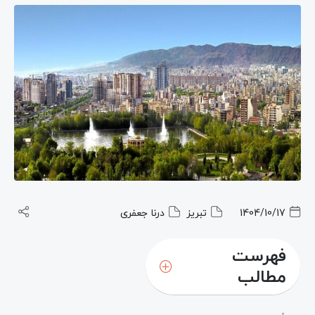
1404/10/17
تبریز
درنا جعفری
فهرست
مطالب