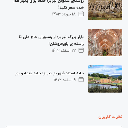
روستای کندوان تبریز؛ حتما برای یکبار هم
شده سفر کنید!
18 خرداد 1403
بازار بزرگ تبریز؛ از رستوران حاج علی تا
راسته ی بلورفروشان!
22 اسفند 1402
خانه استاد شهریار تبریز؛ خانه نغمه و نور
9 اسفند 1402
نظرات کاربران