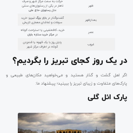
حرکت به سمت مرکز شهر و صرف
ظهر
ناهار در یکی از رستوران‌های سنتی
مثل
رستوران حاج علی
گشت‌وگذار در
بازار بزرگ تبریز
؛ خرید
بعدازظهر
سوغات و تماشای معماری تاریخی
خرید، کافه‌نشینی یا استراحت کوتاه
عصر
در
مرکز خرید ستاره باران
پایان روز با یک قهوه یا قدم‌زدن
غروب
کوتاه در اطراف مرکز شهر
در یک روز کجای تبریز را بگردیم؟
اگر اهل گشت و گذار هستید و می‌خواهید مکان‌های طبیعی و
پارک‌های متفاوت و زیبای تبریز را ببینید؛ پیشنهاد ما:
پارک ائل گلی