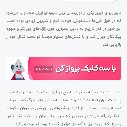
درباره تبریز
شهر زیبای تبریز یکی از توریستی‌ترین شهرهای ایران محسوب می‌شود
فرودگاه تبریز
که در طول قرن‌ها دستخوش حوادث تلخ و شیرین زیادی بوده است.
این شهر در گذر تاریخ به دلایل بسیاری چون زلزله‌های ویرانگر و هجوم
جاذبه های تماشایی تبریز
بیگانگان ویران شد و با تلاش‌های بسیار مجدداً توانست شکل خود را
جاذبه‌های تاریخی تبریز
بازیابی کند.
جاذبه‌های مذهبی تبریز
جاذبه‌های طبیعی تبریز
موزه های تبریز
راهنمای سفر به تبریز ؛ خانه‌های تاریخی
بد نیست بدانید که تبریز در تاریخ پر فراز و نشیبش، مدتها به عنوان
پایتخت ایران فعالیت کرده و در مقایسه با شهرهای بزرگ کشور در این
بهترین کافه‌ها و رستوران‌های تبریز
مساله پیشتاز است. اوج قدرت و شکوفایی این شهر در دوران حکومت
پارک‌های تبریز
ایلخانان رقم خورد؛ در دورانی که تبریز به عنوان پایتخت یک قلمرو
وسیع -که از رود نیل تا آسیای مرکزی گستره بود- فعالیت می‌کرد.