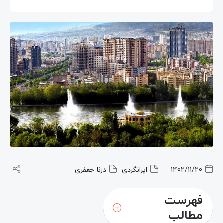
1402/11/20
ایرانگردی
درنا جعفری
فهرست
مطالب