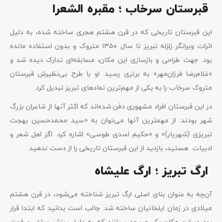
قبرستان سرخاب ؛ مقبره الشعرا
این قبرستان تاریخی که در قرن هشتم هجری ساخته شده، به دلیل
اثرات ویرانگر زلزله تبریز تا سال ۱۳۵۰ متروک و بدون استفاده مانده
بود. جهت طراحی و بازسازی این مکان، مسابقه‌ای تدارک دیده شد و
«غلام‌رضا فرزان‌مهر» به برتری رسید. او با طرح بی‌نظیرش قبرستان
متروک سرخاب را به یکی از مهم‌ترین نمادهای تبریز تبدیل کرد.
در این قبرستان افراد مشهوری دفن شده‌اند که اکثر آنها از شاعران بزرگ
شهر بودند. از مهمترین آنها می‌توان به «سید محمدحسین بهجت
تبریزی (شهریار)» و «حکیم اسدی طوسی» اشاره کرد. اگر اهل شعر و
ادبیات هستید، بازدید از این قبرستان تاریخی را از دست ندهید.
ارگ تبریز ؛ ارگ علیشاه
آن‌چه به عنوان بنای اصلی ارگ تبریز شناخته می‌شود، در قرن هشتم
میلادی در زمان ایلخانیان ساخته شد. جالب است بدانید که ابتدا قرار
بود در این مکان یک مسجد بسازند که به دلیل ریزش سقف و فوت