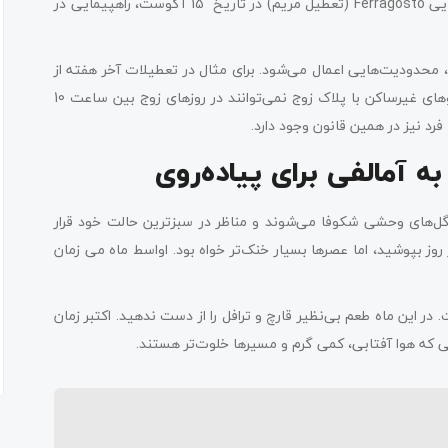
ستارگان در ساحل چادر می‌زنند و در تعطیلات تابستانی بزرگ ایتالیایی Ferragosto (تعطیل مریم) در تاریخ 15 آگوست، راهپیمایی در
محدودیت‌هایی اعمال می‌شود. برای مثال در تعطیلات آخر هفته از
15 ژوئن تا 30 سپتامبر و برای کل هفته عید پاک و آگوست، خودروهای غیرساکن با پلاک زوج نمی‌توانند در روزهای زوج بین ساعت 10
ه آمالفی برای پیاده‌روی
 است. در این زمان گل‌های وحشی شکوفا می‌شوند و مناظر در سبزترین حالت خود قرار
روز بپوشید، اما عصرها بسیار خنک‌تر خواه بود. اواسط ماه می زمان
ت. در این ماه طعم بی‌نظیر قارچ و ترافل را از دست ندهید. اکتبر زمان
ی که هوا آفتابی، کمی گرم و مسیرها خلوت‌تر هستند.