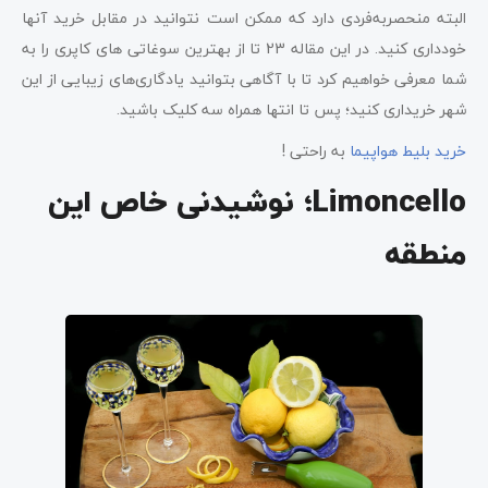
عطرهایی از Carthusia
البته منحصربه‌فردی دارد که ممکن است نتوانید در مقابل خرید آنها
خودداری کنید. در این مقاله 23 تا از بهترین سوغاتی های کاپری را به
طلسم زنگ کاپری (bell charm)
شما معرفی خواهیم کرد تا با آگاهی بتوانید یادگاری‌های زیبایی از این
Lace and linens؛ بهترین سوغاتی های کاپری
شهر خریداری کنید؛ پس تا انتها همراه سه کلیک باشید.
خرید بلیط هواپیما
به راحتی !
جواهرات صدفی زیبا
Limoncello؛ نوشیدنی خاص این
سوغاتی‌های کاپری؛ هنرهای محلی‌ ناب
جواهرات دست‌ساز
منطقه
مد Caprese؛ بهترین سوغاتی‌های کاپری
خوراکی‌ها خوشمزه
کالاهای چرمی؛ بهترین سوغاتی های کاپری
کالاهایی الهام گرفته از غار آبی
کتاب‌ها و راهنماها