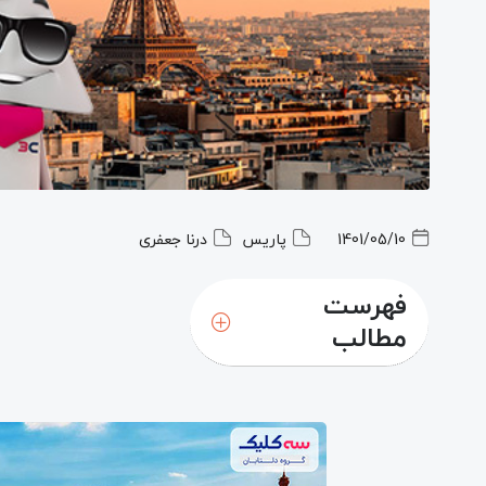
1401/05/10
پاریس
درنا جعفری
فهرست
مطالب