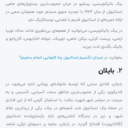
ببک بالیکچیسی، پیشرو در میان محبوب‌ترین رستوران‌های ماهی
استانبول، از سال ۱۹۷۴ با تجدید منوی مستمر خود، همچنان سعی در
ارائه تجربه‌ای از استانبول قدیم با فضایی نوستالژیک دارد.
در ببک بالیکچیسی، می‌توانید از طعم‌های بی‌نظیری مانند سالاد لوبیا
ارمنی، پیست کرتی، بیکن ماهی، توپیک، تبوله، اختاپوس، کارپاچو و
بالیک بگندی لذت ببرید.
بخوانید:
در میدان تکسیم استانبول چه کارهایی انجام بدهیم؟
۲.
بایلان
بایلان، قنادی سنتی که توسط خانواده‌ای یونانی اداره می‌شود، در
کادیکوی، یکی از محبوب‌ترین مناطق سمت آسیایی تأسیس و به
سرعت در سراسر شهر شهرت یافت. با استقبال گرمی که از این قنادی
در محله ببک استانبول شد، شعبه‌ای در ببک، یکی از زیباترین نقاط
شهر، و نیز در بندرگاه کشتی‌های تازه بازسازی‌شده استانبول
(گالاتاپورت) افتتاح گردید. در بایلان، علاوه بر دسرهای ترکی، شاهد