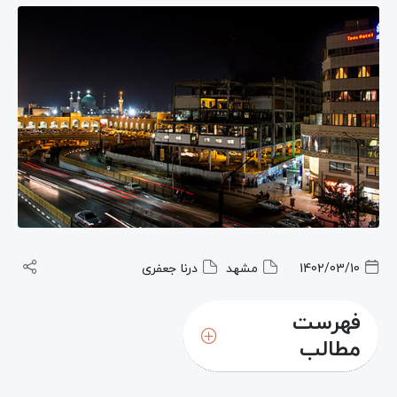
1402/03/10
مشهد
درنا جعفری
فهرست
مطالب