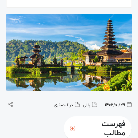
1402/01/29
بالی
درنا جعفری
فهرست
مطالب