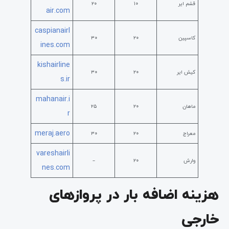
قشم ایر
۱۰
۲۰
air.com
caspianairl
کاسپین
۲۰
۳۰
ines.com
kishairline
کیش ایر
۲۰
۳۰
s.ir
mahanair.i
ماهان
۲۰
۲۵
r
meraj.aero
معراج
۲۰
۳۰
vareshairli
وارش
۲۰
–
nes.com
هزینه اضافه بار در پروازهای
خارجی