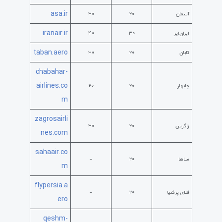
asa.ir
آسمان
۲۰
۳۰
iranair.ir
ایران‌ایر
۳۰
۴۰
taban.aero
تابان
۲۰
۳۰
chabahar-
airlines.co
چابهار
۲۰
۲۰
m
zagrosairli
زاگرس
۲۰
۳۰
nes.com
sahaair.co
ساها
۲۰
–
m
flypersia.a
فلای پرشیا
۲۰
–
ero
qeshm-