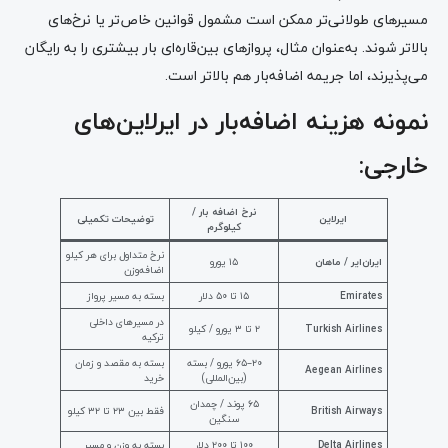
مسیرهای طولانی‌تر ممکن است مشمول قوانین خاص‌تر یا نرخ‌های
بالاتر شوند. به‌عنوان مثال، پروازهای بین‌قاره‌ای بار بیشتری را به رایگان
می‌پذیرند، اما جریمه اضافه‌بار هم بالاتر است.
نمونه هزینه اضافه‌بار در ایرلاین‌های
خارجی:
نرخ اضافه بار /
ایرلاین
توضیحات تکمیلی
کیلوگرم
نرخ متداول برای هر کیلو
ایران‌ایر / ماهان
۱۵ یورو
اضافه‌وزن
Emirates
۱۵ تا ۵۰ دلار
بسته به مسیر پرواز
در مسیرهای داخلی
Turkish Airlines
۲ تا ۳ یورو / کیلو
ترکیه
۲۰–۶۵ یورو / بسته
بسته به مقصد و زمان
Aegean Airlines
(بین‌المللی)
خرید
۶۵ پوند / چمدان
British Airways
فقط بین ۲۳ تا ۳۲ کیلو
سنگین
Delta Airlines
۱۰۰ تا ۲۰۰ دلار
بسته به وزن و مسیر