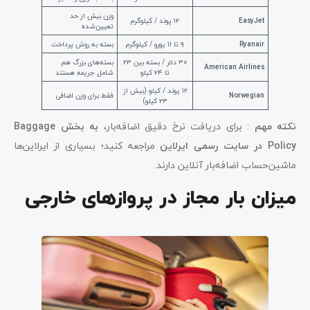
وزن بیش از حد
EasyJet
۱۲ پوند / کیلوگرم
تعیین‌شده
Ryanair
۹ تا ۱۱ یورو / کیلوگرم
بسته به روش پرداخت
۳۰ دلار / بسته بین ۲۳
بسته‌های بزرگ هم
American Airlines
تا ۲۴ کیلو
شامل جریمه هستند
۱۲ پوند / کیلو (بیش از
Norwegian
فقط برای وزن اضافی
۲۳ کیلو)
نکته مهم
: برای دریافت نرخ دقیق اضافه‌بار،
به بخش Baggage
Policy در سایت رسمی ایرلاین
مراجعه کنید؛ بسیاری از ایرلاین‌ها
ماشین‌حساب اضافه‌بار آنلاین دارند.
میزان بار مجاز در پروازهای خارجی