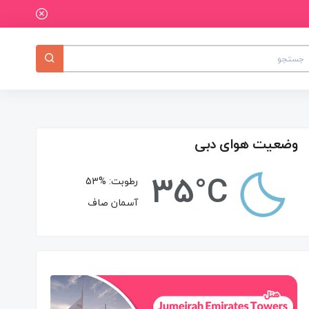
وضعیت هوای دبی
35°C
رطوبت:
53%
آسمان صاف