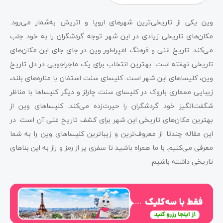
یکی از زیباترین کلیساهای وین؛ کلیسای جامع سنت
وین یکی از تاریخی‌ترین شهرهای اروپا و اتریش به‌شمار می‌رود.
استفان
مکان‌های تاریخی زیادی در این شهر توجه گردشگران را به خود جلب
کلیسای سنت چارلز
می‌کند. تاریخ غنی و فرهنگ امپراطور وین در جای جای این مکان‌های
تاریخی نهفته است. بهترین انتخاب برای یک ماجراجویی در دل تاریخ
کلیسای ویتوو یا کلیسای شکرگزاری (Votive)؛
وین، کلیساهای این شهر است. کلیسای سنت استفان با مناره‌های بلند،
مقدس‌ترین کلیسا بین کلیساهای وین
زیبایی معماری باروک در کلیسای سنت چارلز و دیگر کلیساها با مناظر
کلیساهای وین برای بازدید؛ کلیسای سنت آگوستین (
شگفت‌انگیز خود گردشگران را حیرت‌زده می‌کند. کلیساهای وین از
Augustine)
بهترین مکان‌های تاریخی این شهر برای کشف تاریخ غنی آن است. در
این مقاله چندتا از معروف‌ترین و زیباترین کلیساهای وین را به شما
کلیسای سنت فرانسیس آسیزی یا کلیسای جوبیلی(
معرفی می‌کنیم. با ما همراه باشید تا سفری پر از رمز و راز به این بناهای
Francis of Assisi Church)
تاریخی داشته باشیم.
بازدید از کلیساهای وین؛ کلیسای سنت لئوپولد یا
Steinhof Church
کلیسای سنت روپرت؛ سفر به سال 740 میلادی