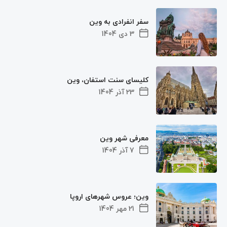
سفر انفرادی به وین
3 دی 1404
کلیسای سنت استفان، وین
23 آذر 1404
معرفی شهر وین
7 آذر 1404
وین؛ عروس شهرهای اروپا
21 مهر 1404