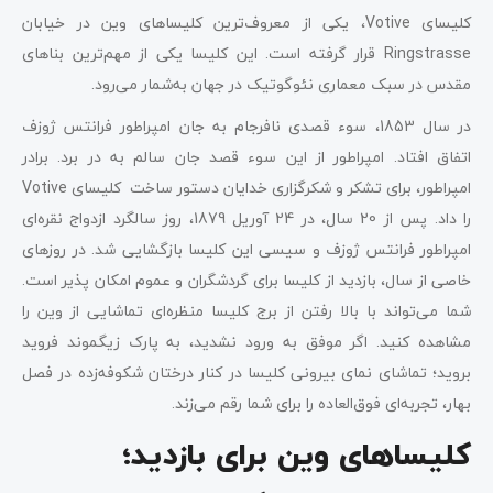
کلیسای Votive، یکی از معروف‌ترین کلیساهای وین در خیابان
Ringstrasse قرار گرفته است. این کلیسا یکی از مهم‌ترین بناهای
مقدس در سبک معماری نئوگوتیک در جهان به‌شمار می‌رود.
در سال 1853، سوء قصدی نافرجام به جان امپراطور فرانتس ژوزف
اتفاق افتاد. امپراطور از این سوء قصد جان سالم به در برد. برادر
امپراطور، برای تشکر و شکرگزاری خدایان دستور ساخت کلیسای Votive
را داد. پس از 20 سال، در 24 آوریل 1879، روز سالگرد ازدواج نقره‌ای
امپراطور فرانتس ژوزف و سیسی این کلیسا بازگشایی شد. در روزهای
خاصی از سال، بازدید از کلیسا برای گردشگران و عموم امکان پذیر است.
شما می‌تواند با بالا رفتن از برج کلیسا منظره‌ای تماشایی از وین را
مشاهده کنید. اگر موفق به ورود نشدید، به پارک زیگموند فروید
بروید؛ تماشای نمای بیرونی کلیسا در کنار درختان شکوفه‌زده در فصل
بهار، تجربه‌ای فوق‌العاده را برای شما رقم می‌زند.
کلیساهای وین برای بازدید؛