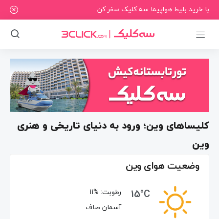
با خرید بلیط هواپیما سه کلیک سفر کن
کلیساهای وین؛ ورود به دنیای تاریخی و هنری
وین
وضعیت هوای وین
15°C
رطوبت:
11%
آسمان صاف