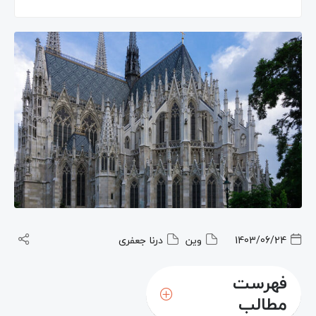
1403/06/24
وین
درنا جعفری
فهرست
مطالب