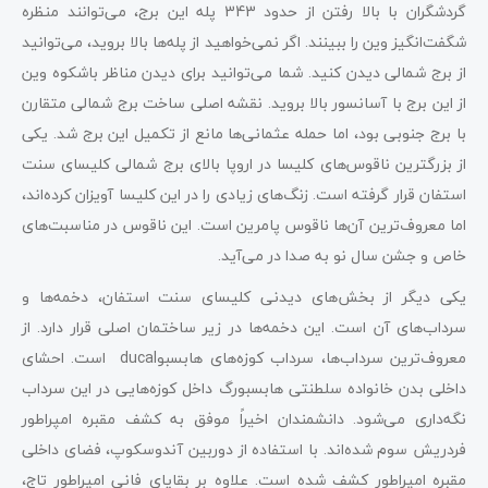
گردشگران با بالا رفتن از حدود 343 پله این برج، می‌توانند منظره‌
شگفت‌انگیز وین را ببینند. اگر نمی‌خواهید از پله‌ها بالا بروید، می‌توانید
از برج شمالی دیدن کنید. شما می‌توانید برای دیدن مناظر باشکوه وین
از این برج با آسانسور بالا بروید. نقشه اصلی ساخت برج شمالی متقارن
با برج جنوبی بود، اما حمله عثمانی‌ها مانع از تکمیل این برج شد. یکی
از بزرگترین ناقوس‌های کلیسا در اروپا بالای برج شمالی کلیسای سنت
استفان قرار گرفته است. زنگ‌های زیادی را در این کلیسا آویزان کرده‌اند،
اما معروف‌ترین آن‌ها ناقوس پامرین است. این ناقوس در مناسبت‌های
خاص و جشن سال ‌نو به صدا در می‌آید.
یکی دیگر از بخش‌های دیدنی کلیسای سنت استفان، دخمه‌ها و
سرداب‌های آن است. این دخمه‌ها در زیر ساختمان اصلی قرار دارد. از
معروف‌ترین سرداب‌ها، سرداب کوزه‌های هابسبوducal است. احشای
داخلی بدن خانواده سلطنتی هابسبورگ داخل کوزه‌هایی در این سرداب
نگه‌داری می‌شود. دانشمندان اخیراً موفق به کشف مقبره امپراطور
فردریش سوم شده‌اند. با استفاده از دوربین آندوسکوپ، فضای داخلی
مقبره امپراطور کشف‌ شده است. علاوه بر بقایای فانی امپراطور تاج،