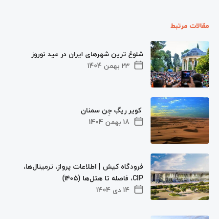
مقالات مرتبط
شلوغ ترین شهرهای ایران در عید نوروز
23 بهمن 1404
کویر ریگِ جِن سمنان
18 بهمن 1404
فرودگاه کیش | اطلاعات پرواز، ترمینال‌ها،
CIP، فاصله تا هتل‌ها (۱۴۰۵)
14 دی 1404