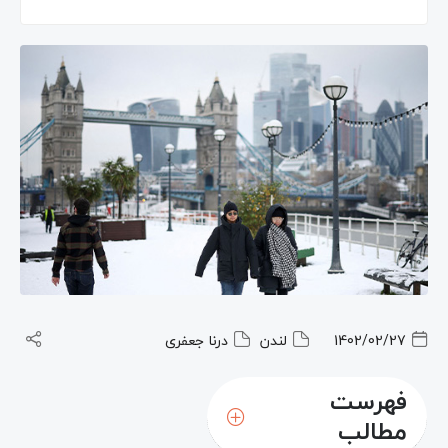
1402/02/27
لندن
درنا جعفری
فهرست
مطالب