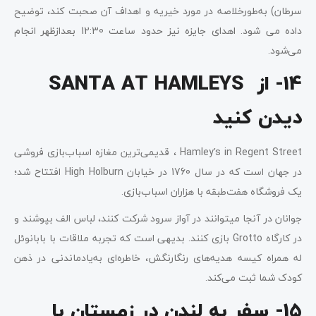
سرطان) به‌طورخلاصه در مورد خیریه و اهداف آن صحبت کند، توضیح
داده می شود. اهدای جایزه نیز حدود ساعت 12:30 بعدازظهر انجام
می‌شود.
14- از SANTA AT HAMLEYS
دیدن کنید
Hamley’s in Regent Street ، قدیمی‌ترین مغازه اسباب‌بازی فروشی
در جهان است که در سال 1760 در خیابان High Holburn افتتاح شد؛
یک فروشگاه هفت‌طبقه با هزاران اسباب‌بازی.
جوانان در آنجا میتوانند در آواز سرود شرکت کنند، لباس الف بپوشند و
در کارگاه Grotto بازی کنند. بدیهی است که تجربه ملاقات با بابانوئل
له همراه کیسه هدیه‌های رنگارنگش، خاطره‌ای به‌یادماندنی در ذهن
کودک شما ثبت می‌کند.
15- سفر به لندن در زمستان با