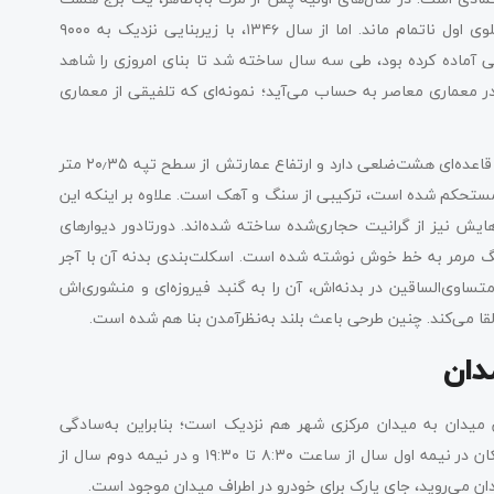
ضلعی آجری بر مقبره او قرار داشت. ساخت بنای جدید در دوران پهلوی اول ناتمام ماند. اما از سال ۱۳۴۶، با زیربنایی نزدیک به ۹۰۰۰
آماده کرده بود، طی سه سال ساخته شد تا بنای امروزی را شاهد
ک در معماری معاصر به حساب می‌آید؛ نمونه‌ای که تلفیقی از معماری
فضای سبز دل‌انگیزی آرامگاه باباطاهر را احاطه کرده است. این آرامگاه قاعده‌‌ای هشت‌ضلعی دارد و ارتفاع عمارتش از سطح تپه ۲۰٫۳۵ متر
کلاف‌های بتنی مستحکم شده است، ترکیبی از سنگ و آهک است. علاوه بر اینکه این
ش نیز از گرانیت حجاری‌شده‌ ساخته شده‌اند. دورتادور دیوارهای
اباطاهر همدان، ۲۴ دوبیتی از او بر روی ۲۴ قطعه سنگ مرمر به خط خوش نوشته شده است. اسکلت‌بندی بدنه آن با آجر
اوی‌الساقین در بدنه‌اش، آن را به گنبد فیروزه‌ای و منشوری‌اش
القا می‌کند. چنین طرحی باعث بلند به‌نظرآمدن بنا هم شده است.
دان
میدان به میدان مرکزی شهر هم نزدیک است؛ بنابراین به‌سادگی
می‌توانید خود را به آرامگاه باباطاهر همدان برسانید. بازدید از این مکان در نیمه اول سال از ساعت ۸:۳۰ تا ۱۹:۳۰ و در نیمه دوم سال از