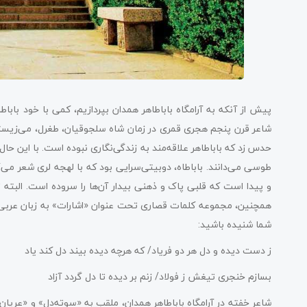
پیش از آنکه به آرامگاه باباطاهر همدان بپردازیم، کمی با خود باباط
شاعر قرن پنجم هجری قمری در زمان شاه سلجوقیان، طغرل، می‌زیسته
حدس زد که باباطاهر علاقه‌مند به زندگی‌نگاری نبوده است. با این حال،
طوسی می‌دانند. باباطاه، دوبیتی‌سرایی بود که با لهجه لری شعر می
و پیدا است که قلبی پاک و ذهنی بیدار آن‌ها را سروده است. البته 
همچنین، مجموعه کلمات قصاری تحت عنوان «اشارات» به زبان عربی از 
شما شنیده باشید:
ز دست دیده و دل هر دو فریاد/ که هرچه دیده بیند دل کند یاد
بسازم خنجری تیغش ز فولاد/ زنم بر دیده تا دل گردد آزاد
شاعر خفته در آرامگاه باباطاهر همدان، ملقب به «سوته‌دل» و «عریان»