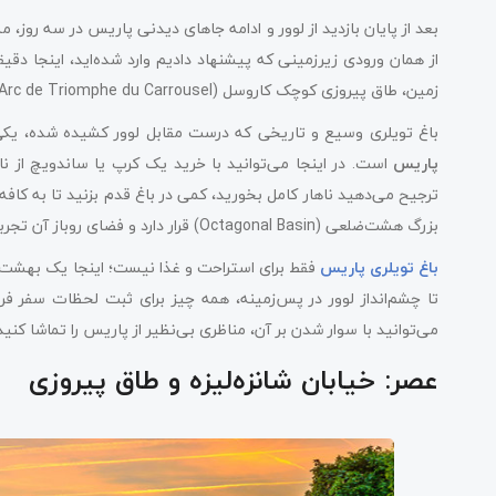
بعد از پایان بازدید از لوور و ادامه جاهای دیدنی پاریس در سه روز، م
از همان ورودی زیرزمینی که پیشنهاد دادیم وارد شده‌اید، اینجا د
زمین، طاق پیروزی کوچک کاروسل (Arc de Triomphe du Carrousel) را می‌بینید که درست در ابتدای باغ تویلری قرار دارد.
باغ تویلری وسیع و تاریخی که درست مقابل لوور کشیده شده، یکی 
پاریس
است. در اینجا می‌توانید با خرید یک کرپ یا ساندویچ از ن
بزرگ هشت‌ضلعی (Octagonal Basin) قرار دارد و فضای روباز آن تجربه‌ای کاملاً پاریسی به شما می‌دهد.
باغ تویلری پاریس
فقط برای استراحت و غذا نیست؛ اینجا یک بهشت 
تا چشم‌انداز لوور در پس‌زمینه، همه چیز برای ثبت لحظات سفر ف
می‌توانید با سوار شدن بر آن، مناظری بی‌نظیر از پاریس را تماشا کنید
عصر: خیابان شانزه‌لیزه و طاق پیروزی