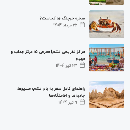
صخره خرچنگ ها کجاست؟
26 مرداد 1404
مراکز تفریحی قشم| معرفی 15 مرکز جذاب و
مهیج
23 تیر 1404
راهنمای کامل سفر به بام قشم؛ مسیرها،
جاذبه‌ها و اقامتگاه‌ها
9 تیر 1404