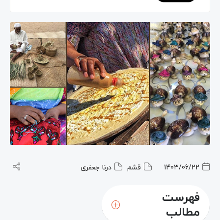
1403/06/22
قشم
درنا جعفری
فهرست
مطالب