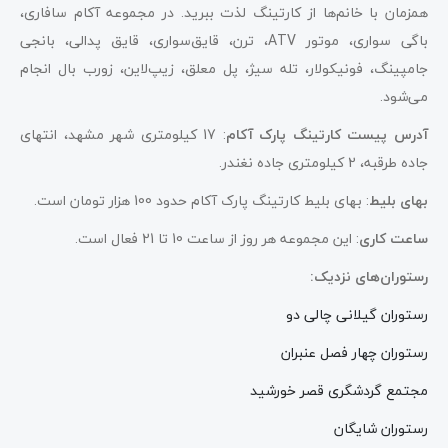
همزمان با خانم‌ها از کارتینگ لذت ببرید. در مجموعه آکام سافاری،
باگی سواری، موتور ATV، ترن، قایق‌سواری، قایق پدالی، بانجی
جامپینگ، فونیکولار، تله سیژ، پل معلق، زیپ‌لاین، زورب بال انجام
می‌شود.
آدرس پیست کارتینگ پارک آکام
: 17 کیلومتری شهر مشهد، انتهای
جاده طرقبه، 2 کیلومتری جاده نغندر.
بهای بلیط
: بهای بلیط کارتینگ پارک آکام حدود 100 هزار تومان است.
ساعت کاری
: این مجموعه هر روز از ساعت 10 تا 21 فعال است.
رستوران‌های نزدیک:
رستوران گیلانی چالی دو
رستوران چهار فصل عنبران
مجتمع گردشگری قصر خورشید
رستوران شایگان