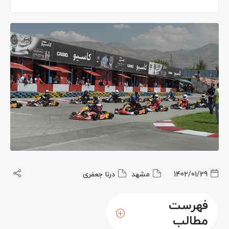
1402/01/29
مشهد
درنا جعفری
فهرست
مطالب