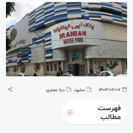
1403/02/07
مشهد
درنا جعفری
فهرست
مطالب