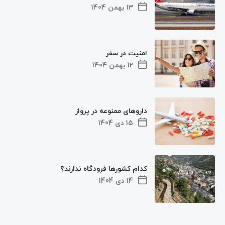
13 بهمن 1404
امنیت در سفر
12 بهمن 1404
داروهای ممنوعه در پرواز
15 دی 1404
کدام کشورها فرودگاه ندارند؟
14 دی 1404