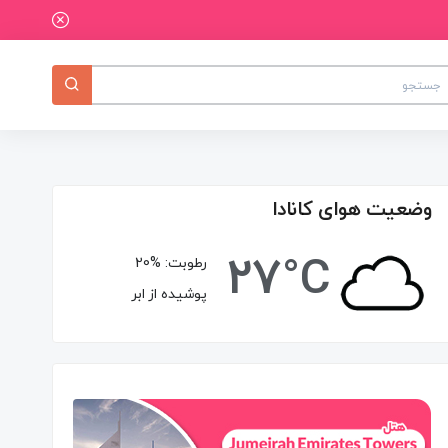
وضعیت هوای کانادا
27°C
رطوبت:
20%
پوشیده از ابر