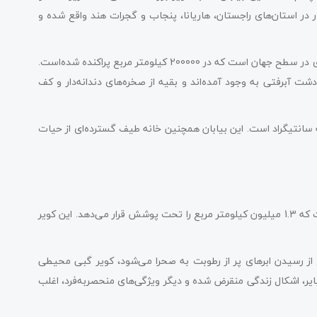
جغرافیایی تقسیم می‌کند. در واقع، 85 درصد از ثار در استان‌های راجستان، هاریانا، پنجاب و گجرات هند واقع شده و
این بیابان هجدهمین بیابان بزرگ و نهمین بیابان گرم نیمه گرمسیری در سطح جهان است که در 200000 کیلومتر مربع پراکنده شده‌است.
 آبرفتی به وجود آمده‌اند و بقیه از صخره‌های دندانه‌دار و کف
ان بیش از 50 درجه سانتیگراد و در زمستان کمتر از 0 درجه سانتیگراد است. این بیابان همچنین خانه طیف گسترده‌ای از حیات
صحرای گبی بزرگ‌ترین بیابان آسیا و پنجمین بیابان بزرگ جهان است که 1.3 میلیون کیلومتر مربع را تحت پوشش قرار می‌دهد. این کویر
ع از رسیدن ابرهای پر از رطوبت به صحرا می‌شود، کویر گبی محیطی
 بایر، اشکال زندگی منقرض شده و دیگر ویژگی‌های منحصربه‌فرد، اغلب