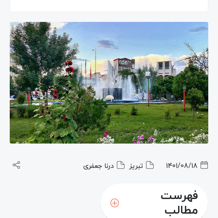
1401/08/18
تبریز
درنا جعفری
فهرست
مطالب