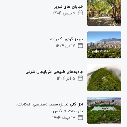
خیابان های تبریز
6 بهمن 1404
تبریز گردی یک روزه
17 دی 1404
جاذبه‌های طبیعی آذربایجان شرقی
5 آذر 1404
ائل گلی تبریز؛ مسیر دسترسی، امکانات،
تفریحات + عکس
13 مرداد 1404