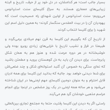
بسیار جالب است؛ هر کدامشان، در دل خود پر از حرف، تاریخ و البته
زیبایی‌های معماری هستند. به سراغ کلیسای سنت استپانوس
می‌رویم؛ سنت استپانوس از اولین شهدای راه مسیحیت است که
یهودیان آن را در بیت المقدس سنگسار کردند؛ به همین دلیل اسم این
شهید را برای کلیسا انتخاب کردند.
از تاریخ آن که بگوییم این کلیسا به قرن نهم میلادی برمی‌گردد و
طبیعتا در فراز و نشیب تاریخ با خرابی‌های زیادی روبرو بوده ولی
خوشبختانه در هر دوره مرمت شده و هنوز هم به همان شکل
پابرجاست. برای دیدن آن باید به دل کوهستان بروید و مطمئن باشید
که نمای سنگی به خصوص آن گنبد استوانه‌ای شکل و چند ضلعی‌اش
برای شما دیدنی خواهد بود. جالبه که بدانید این کلیسا برای همه ادیان
قابل احترام و به عنوان دومین کلیسای مهم ارمنی‌ها در ایران شناخته
می‌شود و هر ساله همه ارمنی در یک روز مشخص در اینجا برای انجام
مراسم مذهبی خودشان گرد هم می‌آیند.
راستی اگر به دیدن این کلیسا رفتید، حتما به مجتمع تجاری بین‌المللی