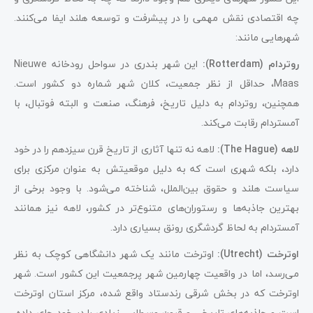
چه اقتصادی نقش مهمی را در پیشرفت و توسعه هلند ایفا می‌کنند.
شهرهایی مانند:
روتردام (Rotterdam):
این شهر بندری در سواحل رودخانه Nieuwe
Maas، حداقل از نظر جمعیت، کلان شهر شماره دو کشور است.
همچنین، روتردام به دلیل تاریخ، فرهنگ، صنعت و البته فوتبال، با
آمستردام رقابت می‌کند.
لاهه (The Hague):
لاهه نه تنها آثاری از تاریخ قرن سیزدهم را در خود
دارد، بلکه شهری است که به دلیل موقعیتش به عنوان مرکزی برای
سیاست هلند و حقوق بین‌الملل، شناخته می‌شود. با وجود برخی از
بهترین جاذبه‌ها و رستوران‌های متنوع‌تر در کشور، لاهه نیز همانند
آمستردام به لحاظ گردشگری رونق بسیاری دارد.
اوترخت (Utrecht):
اوترخت مانند یک شهر دانشگاهی کوچک به نظر
می‌رسد، اما در واقعیت چهارمین شهر پرجمعیت این کشور است. شهر
اوترخت که در بخش شرقی رندستاد واقع شده، مرکز استان اوترخت
است و جاذبه‌های تاریخی و قرون وسطایی زیادی را در خود جای داده.