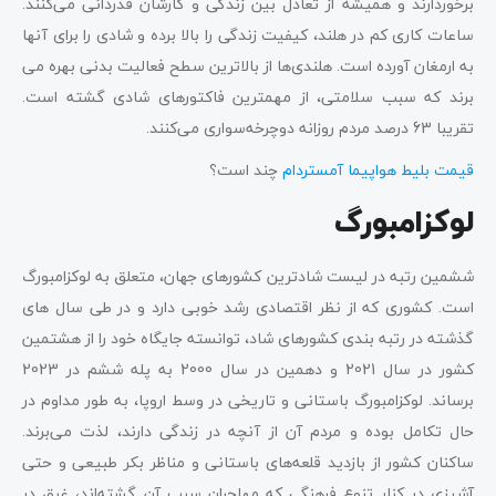
برخوردارند و همیشه از تعادل بین زندگی و کارشان قدردانی می‌کنند.
ساعات کاری کم در هلند، کیفیت زندگی را بالا برده و شادی را برای آنها
به ارمغان آورده است. هلندی‌ها از بالاترین سطح فعالیت بدنی بهره می
برند که سبب سلامتی، از مهمترین فاکتورهای شادی گشته است.
تقریبا 63 درصد مردم روزانه دوچرخه‌سواری می‌کنند.
قیمت بلیط هواپیما آمستردام
چند است؟
لوکزامبورگ
ششمین رتبه در لیست شادترین کشورهای جهان، متعلق به لوکزامبورگ
است. کشوری که از نظر اقتصادی رشد خوبی دارد و در طی سال های
گذشته در رتبه بندی کشورهای شاد، توانسته جایگاه خود را از هشتمین
کشور در سال 2021 و دهمین در سال 2000 به پله ششم در 2023
برساند. لوکزامبورگ باستانی و تاریخی در وسط اروپا، به طور مداوم در
حال تکامل بوده و مردم آن از آنچه در زندگی دارند، لذت می‌برند.
ساکنان کشور از بازدید قلعه‌های باستانی و مناظر بکر طبیعی و حتی
آشپزی در کنار تنوع فرهنگی که مهاجران سبب آن گشته‌اند، غرق در