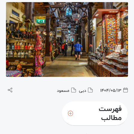
1404/05/13
دبی
مسعود
فهرست
مطالب