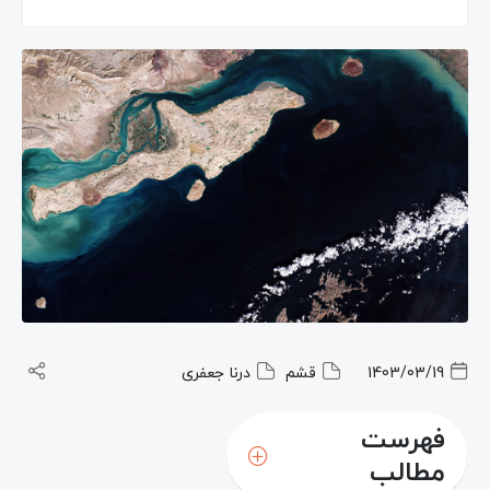
1403/03/19
قشم
درنا جعفری
فهرست
مطالب