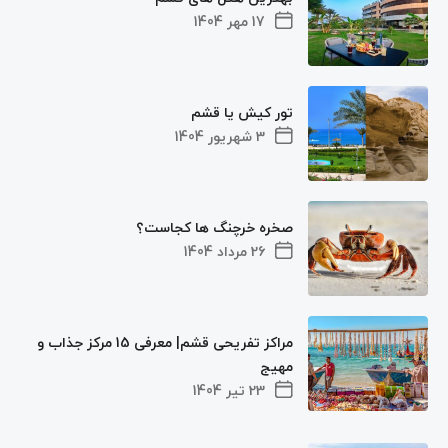
17 مهر 1404
تور کیش یا قشم
3 شهریور 1404
صخره خرچنگ ها کجاست؟
26 مرداد 1404
مراکز تفریحی قشم| معرفی 15 مرکز جذاب و
مهیج
23 تیر 1404