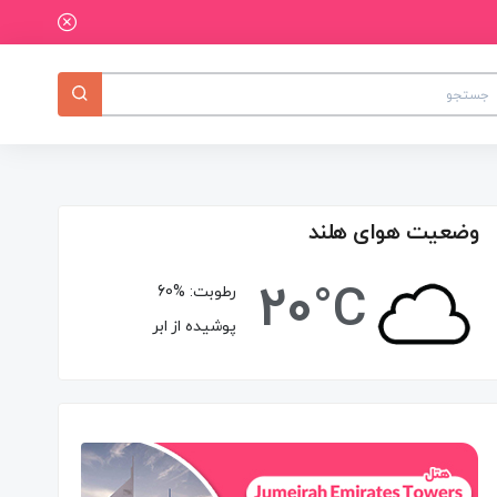
وضعیت هوای هلند
20°C
رطوبت:
60%
پوشیده از ابر