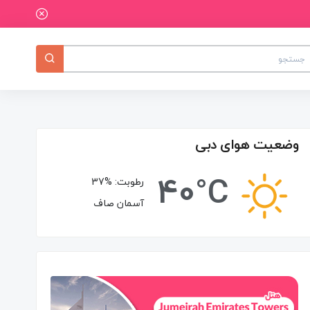
وضعیت هوای دبی
40°C
رطوبت:
37%
آسمان صاف