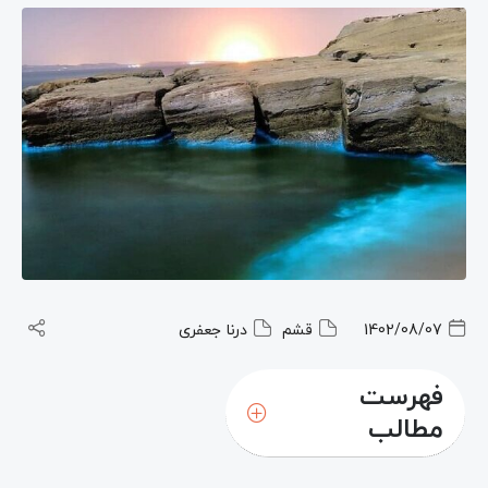
1402/08/07
قشم
درنا جعفری
فهرست
مطالب