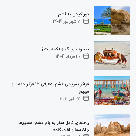
تور کیش یا قشم
3 شهریور 1404
صخره خرچنگ ها کجاست؟
26 مرداد 1404
مراکز تفریحی قشم| معرفی 15 مرکز جذاب و
مهیج
23 تیر 1404
راهنمای کامل سفر به بام قشم؛ مسیرها،
جاذبه‌ها و اقامتگاه‌ها