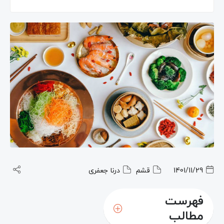
1401/11/29
قشم
درنا جعفری
فهرست
مطالب