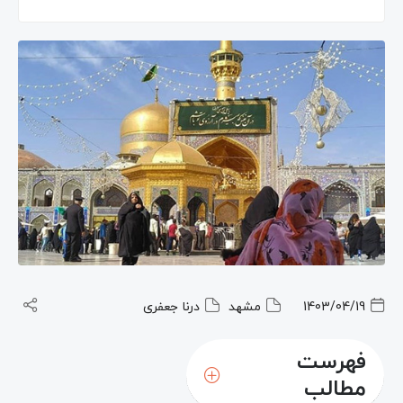
1403/04/19
مشهد
درنا جعفری
فهرست
مطالب