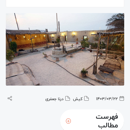
1403/03/22
کیش
درنا جعفری
فهرست
مطالب