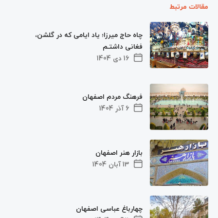
مقالات مرتبط
چاه حاج میرزا؛ یاد ایامی که در گلشن،
فغانی داشتـم
16 دی 1404
فرهنگ مردم اصفهان
6 آذر 1404
بازار هنر اصفهان
13 آبان 1404
چهارباغ عباسی اصفهان