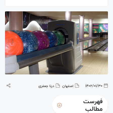
1402/01/30
اصفهان
درنا جعفری
فهرست
مطالب