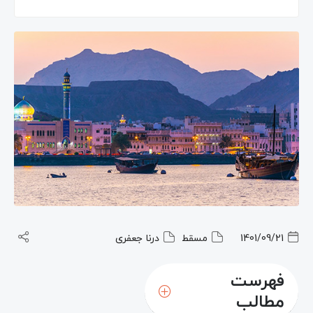
1401/09/21
مسقط
درنا جعفری
فهرست
مطالب