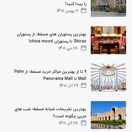
را پیدا کنید!
2 بهمن 1401
بهترین رستوران های مسقط؛ از رستوران
Shiraz تا رستوران china mood!
28 دی 1401
9 تا از بهترین مراکز خرید مسقط؛ از Palm
Mall تا Panorama Mall
29 آذر 1401
بهترین تفریحات شبانه مسقط؛ شب های
عربی چگونه است؟
28 آذر 1401