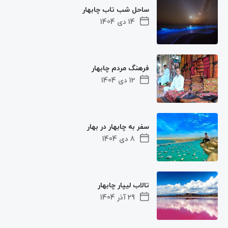
ساحل شب‌ تاب چابهار
14 دی 1404
فرهنگ مردم چابهار
12 دی 1404
سفر به چابهار در بهار
8 دی 1404
تالاب لیپار چابهار
29 آذر 1404