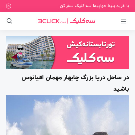
با خرید بلیط هواپیما سه کلیک سفر کن
در ساحل دریا بزرگ چابهار مهمان اقیانوس
باشید