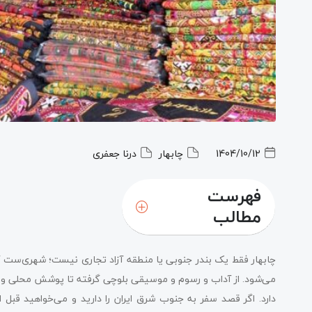
1404/10/12
چابهار
درنا جعفری
فهرست
مطالب
موقعیت جغرافیایی شهرستان چابهار
چابهار فقط یک بندر جنوبی یا منطقه آزاد تجاری نیست؛ شهری‌ست که
آب و هوای شهرستان چابهار
می‌شود. از آداب و رسوم و موسیقی بلوچی گرفته تا پوشش محلی و 
دارد. اگر قصد سفر به جنوب شرق ایران را دارید و می‌خواهید قبل ا
فرهنگ مردم چابهار چگونه است؟