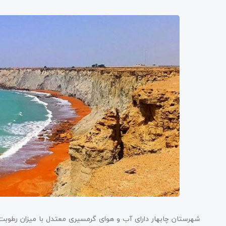
شهرستان چابهار دارای آب و هوای گرمسیری معتدل با میزان رطوبت