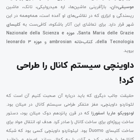
موسیقی‌دان
، بازآفرینی‌ ماشین‌ها، اره هیدرولیکی، تانک، ماشین
ریسندگی و ابزاری که در نقاشی‌های او آمده است، همه‌وهمه در این
شهر قرار دارد. برای تماشای این آثار باشکوه، کافی‌ست به
کلیسای
Santa Maria delle Grazie
،
موزه Nazionale della Scienza e
della Tecnologia
،
کتاب‌خانه ambrosian
و
موزه leonardo 3
بروید.
داوینچی سیستم کانال را طراحی
کرد!
حقیقت جالب دیگری که باید درباره آن صحبت کنیم آن است که
لئوناردو داوینچی، مغز متفکر طراحی سیستم کانال در میلان بود.
لودوویکو ماریا اسفورزا
که در قرن پانزدهم دوک میلان بود، دستور
ساخت پروژه‌ای برای ساخت کانال را صادر کرد. هدف او، انتقال مواد برای
ساخت کلیسای Duomo بود. لیئوناردو داوینچی کسی بود که شبکه
کانال‌ها را طراحی کرد و آنان را به کمال رساند. امروزه می‌توانید