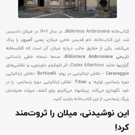
کتاب‌خانه Biblioteca Ambrosiana، در سال 1609 در میلان تاسیس
شد. این کتاب‌خانه، نام قدیس حامی میلان، یعنی
آمبروز
، را یدک
می‌کشد. یکی از حقایق جالب درباره میلان آن است که
کتاب‌خانه
تاریخی Biblioteca Ambrosiana
، صدها نسخه خطی باستانی
گران‌بها مانند Codex Atlanticus، اثر لئوناردو داوینچی، و نقاشی‌های
Caravaggio
– نقاش ایتالیایی در روم-
Botticelli
–نقاش ایتالیایی
دوره رنسانس اولیه- و
Titian
-نقاش ایتالیایی دوره رنسانس- را در
خود نگهداری می‌کند. پیشنهاد می‌کنیم برای کشف میراث هنرمندان
بزرگ رنسانس، از این کتاب‌خانه بازدید کنید.
این نوشیدنی، میلان را ثروت‌مند
کرد!