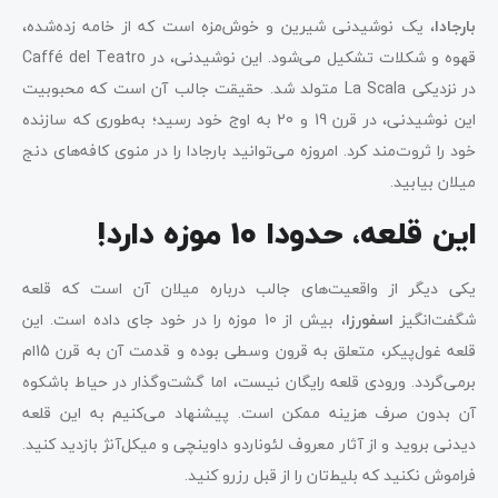
بارجادا
، یک نوشیدنی شیرین و خوش‌مزه است که از خامه زده‌شده،
قهوه و شکلات تشکیل می‌شود. این نوشیدنی، در Caffé del Teatro
در نزدیکی La Scala متولد شد. حقیقت جالب آن است که محبوبیت
این نوشیدنی، در قرن 19 و 20 به اوج خود رسید؛ به‌طوری که سازنده
خود را ثروت‌مند کرد. امروزه می‌توانید بارجادا را در منوی کافه‌های دنج
میلان بیابید.
این قلعه، حدودا 10 موزه دارد!
یکی دیگر از واقعیت‌های جالب درباره میلان آن است که قلعه
شگفت‌انگیز
اسفورزا
، بیش از 10 موزه را در خود جای داده است. این
قلعه غول‌پیکر، متعلق به قرون وسطی بوده و قدمت آن به قرن 15ام
برمی‌گردد. ورودی قلعه رایگان نیست، اما گشت‌وگذار در حیاط باشکوه
آن بدون صرف هزینه ممکن است. پیشنهاد می‌کنیم به این قلعه
دیدنی بروید و از آثار معروف لئوناردو داوینچی و میکل‌آنژ بازدید کنید.
فراموش نکنید که بلیط‌تان را از قبل رزرو کنید.