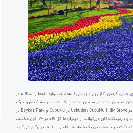
 جشن گرفتن آغاز بهار و رویش لاله‌ها، جشنواره لاله‌ها را سالانه در
یدان سلطان احمد در سلطان احمد، پارک یلدیز در بشیکتاش، پارک
امیرگان در امیرگان در سمت اروپایی و Pasa Grove و Camlica Hill در Uskudar، Cubuklu Hidiv Grove در Cubuklu و Beykoz Park در
Beykoz در سمت آسیایی برگزار می‌کنند. این یک جشنواره رایگان است و بازدیدکنندگان می‌توانند از میلیاردها گل لاله در 120 نوع مختلف
د لذت ببرند. همچنین یک مسابقه عکاسی از لاله نیز برگزار می‌گردد