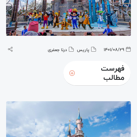
1401/08/29
پاریس
درنا جعفری
فهرست
مطالب