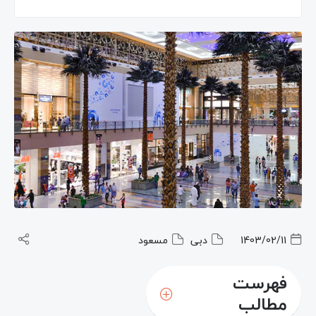
1403/02/11
دبی
مسعود
فهرست
مطالب