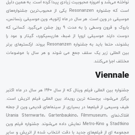
نواخته می‌شد و امروزه محبوبیت زیادی پیدا کرده است. به همین دلیل
است که جشنواره Resonanzen یکی از محبوب‌ترین جشنواره‌های
موسیقی در وین است. هر سال در ماه ژانویه، وین موسیقی رنسانس،
باروک و قرون وسطی را به مدت 9 روز جشن می‌گیرد. کسانی که
دوست دارند موسیقی اروپا از ضبط، هارپسیکورد، گیتار و عود را
بشنوند، حتما باید به جشنواره Resonanzen بروند. ارکسترهای برتر
بین المللی زیر یک سقف جمع می شوند و هر سال با موضوعات
مختلف اجرا می‌کنند.
Viennale
جشنواره بین المللی فیلم وینال که از سال 1960 هر سال در ماه اکتبر
برگزار می‌شود، برجسته ترین رویداد بین المللی فیلم اتریش است.
طیف وسیعی از فیلم‌ها در بسیاری از سینماهای قدیمی وین از جمله
افلاک‌نمای Urania Sternwarte، Gartenbaukino، Filmmuseum،
Stadtkino و Metro-Kino نمایش داده می‌شوند. جشنواره فیلم وین
مجموعه ای از فیلم‌های جدید با دقت انتخاب شده از اتریش و سایر