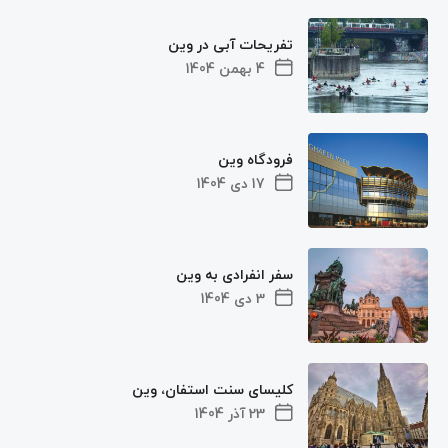
تفریحات آبی در وین
4 بهمن 1404
فرودگاه وین
17 دی 1404
سفر انفرادی به وین
3 دی 1404
کلیسای سنت استفان، وین
23 آذر 1404