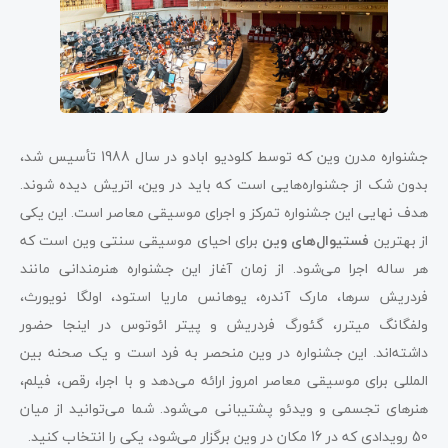
جشنواره مدرن وین که توسط کلودیو ابادو در سال 1988 تأسیس شد،
بدون شک از جشنواره‌هایی است که باید در وین، اتریش دیده شوند.
هدف نهایی این جشنواره تمرکز و اجرای موسیقی معاصر است. این یکی
از بهترین
فستیوال‌های وین
برای احیای موسیقی سنتی وین است که
هر ساله اجرا می‌شود. از زمان آغاز این جشنواره هنرمندانی مانند
فردریش سرها، مارک آندره، یوهانس ماریا استود، اولگا نویورث،
ولفگانگ میترر، گئورگ فردریش و پیتر ائوتوس در اینجا حضور
داشته‌اند. این جشنواره در وین منحصر به فرد است و یک صحنه بین
المللی برای موسیقی معاصر امروز ارائه می‌دهد و با اجرا، رقص، فیلم،
هنرهای تجسمی و ویدئو پشتیبانی می‌شود. شما می‌توانید از میان
50 رویدادی که در 16 مکان در وین برگزار می‌شود، یکی را انتخاب کنید.