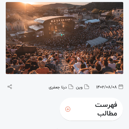
1402/08/08
وین
درنا جعفری
فهرست
مطالب