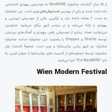
از 15 سال گذشته، جشنواره KlezMORE به موسیقی یهودی اختصاص
داده شده است و یکی از بهترین
فستیوال‌های وین
است. این جشنواره
به مدت 2 هفته ادامه دارد و ترکیبی عالی از موسیقی اروپایی و
یهودی را ارائه می‌دهد و در سراسر شهر برگزار می‌شود. همچنین
می‌توانید تعداد زیادی از موسیقی رقص یهودی و آهنگ‌های ییدیش
توسط Shtetls و Steppes را بشنوید. این جشنواره اساسا جشنواره
مشترک دو شهر یعنی براتیسلاوا و وین است. معمولاً قسمت اول
جشنواره توسط مجموعه‌ای از کنسرت های براتیسلاوا با عنوان فرعی به
نام “Pre-KlezMORE” اجرا می‌شود.
Wien Modern Festival