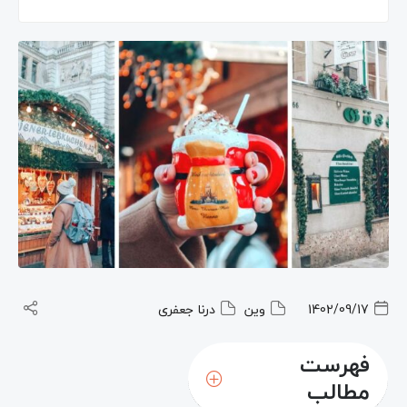
1402/09/17
وین
درنا جعفری
فهرست
مطالب