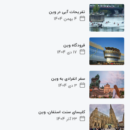
تفریحات آبی در وین
4 بهمن 1404
فرودگاه وین
17 دی 1404
سفر انفرادی به وین
3 دی 1404
کلیسای سنت استفان، وین
23 آذر 1404