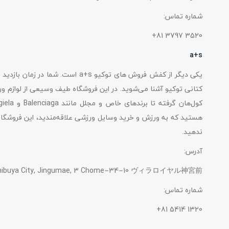
شماره تماس:
3520 3797 81+
a+s
یکی دیگر از کفش فروش های توکیو a+s 
کتانی توکیو آشنا می‌شوید. در این فروشگاه طیف وسیعی از لوازم ورز
هستید که به ورزش و خرید وسایل ورزشی علاقه‌مندید، این فروشگ
ندهید.
آدرس:
, Shibuya City, Jingumae, 3 Chome−34−10 ヴィラロイヤル神宮前
شماره تماس:
1320 5414 81+