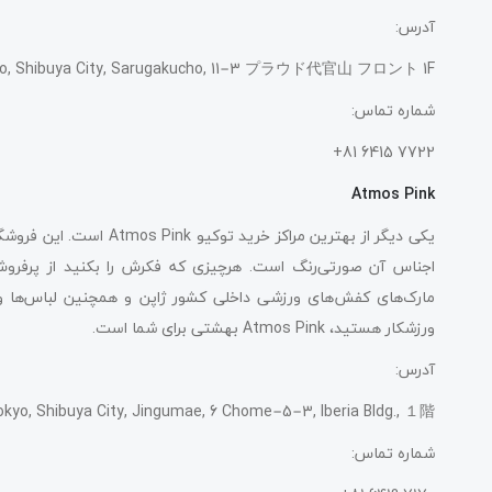
آدرس:
yo, Shibuya City, Sarugakucho, 11−3 プラウド代官山 フロント 1F
شماره تماس:
7722 6415 81+
Atmos Pink
یکی دیگر از بهترین مراکز خ
اجناس آن صورتی‌رنگ است. هرچیزی که فکرش را بکنید از پرفروش‌تر
مارک‌های کفش‌های ورزشی داخلی کشور ژاپن و همچنین لباس‌ها و لو
ورزشکار هستید، Atmos Pink بهشتی برای شما است.
آدرس:
okyo, Shibuya City, Jingumae, 6 Chome−5−3, Iberia Bldg., １階
شماره تماس: